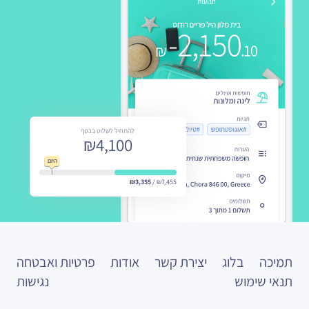
להתחיל לשלוט בכסף
להתחיל לשלוט בכסף
₪1,355.50
₪4,100
היום
היום
היום
₪4,165
₪3,355
₪2,165
₪7,455 /
₪3,500 /
תמיכה
בלוג
יצירת קשר
אודות
פרטיות ואבטחה
תנאי שימוש
נגישות