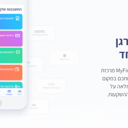
גן
ד
המפתח להתנהלות כלכלית חכמה! MyFinanda מרכזת
ותכם במקום
מלאה על
וההשקעות.