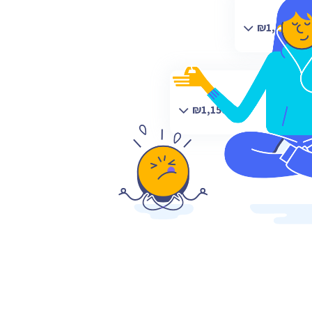
רו ₪1,500
וץ
נותר ₪1,150