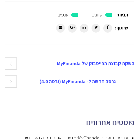
תגיות:
סיווגים
ענפים
שיתוף:
השקת קבוצת הפייסבוק של MyFinanda
גרסה חדשה ל- MyFinanda (גרסה 4.0)
פוסטים אחרונים
עורכים תנועה ב־MyFinanda: מדייקים את התמונה הפיננסית