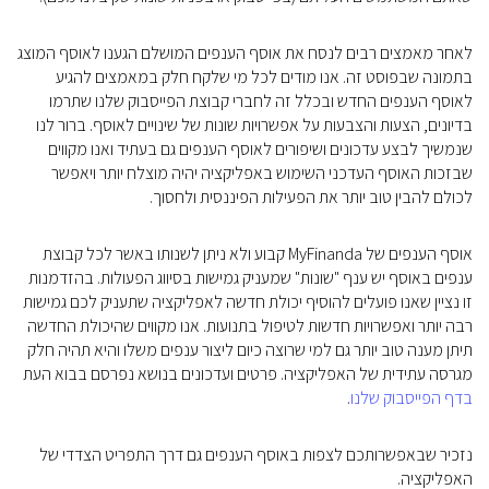
לאחר מאמצים רבים לנסח את אוסף הענפים המושלם הגענו לאוסף המוצג
בתמונה שבפוסט זה. אנו מודים לכל מי שלקח חלק במאמצים להגיע
לאוסף הענפים החדש ובכלל זה לחברי קבוצת הפייסבוק שלנו שתרמו
בדיונים, הצעות והצבעות על אפשרויות שונות של שינויים לאוסף. ברור לנו
שנמשיך לבצע עדכונים ושיפורים לאוסף הענפים גם בעתיד ואנו מקווים
שבזכות האוסף העדכני השימוש באפליקציה יהיה מוצלח יותר ויאפשר
לכולם להבין טוב יותר את הפעילות הפיננסית ולחסוך.
אוסף הענפים של MyFinanda קבוע ולא ניתן לשנותו באשר לכל קבוצת
ענפים באוסף יש ענף "שונות" שמעניק גמישות בסיווג הפעולות. בהזדמנות
זו נציין שאנו פועלים להוסיף יכולת חדשה לאפליקציה שתעניק לכם גמישות
רבה יותר ואפשרויות חדשות לטיפול בתנועות. אנו מקווים שהיכולת החדשה
תיתן מענה טוב יותר גם למי שרוצה כיום ליצור ענפים משלו והיא תהיה חלק
מגרסה עתידית של האפליקציה. פרטים ועדכונים בנושא נפרסם בבוא העת
בדף הפייסבוק שלנו
.
נזכיר שבאפשרותכם לצפות באוסף הענפים גם דרך התפריט הצדדי של
האפליקציה.