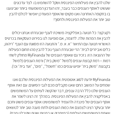
שלנו להבין את פעילותינו הפיננסית ושקל להשתמש בו. לצד עדכונים
שעשינו לאוסף הענפים כבר בעבר, זהו העדכון המשמעותי ביותר שביצענו
בו בתקופה האחרונה ואנו מקוים שהאוסף המעודכן יאפשר לכולם להבין
טוב יותר את הפעילות הפיננסית ולחסוך!
רקע קצר: כל תנועה באפליקציה משויכת לענף שבעזרתו אנחנו יכולים
להבין את המהות שלה. לדוגמה, אם מופיעה לנו בפירוט העסקאות בכרטיס
האשראי תנועה עם התיאור ״א. א. מ.״ והתנועה הזו מסווגת עם הענף ״ריהוט,
כלים ואביזרים לבית״ הרי שבעזרת הענף נוכל להבין מהו תחום הפעילות
של ההוצאה הזו. נזכיר גם שאוסף הענפים של MyFinanda מחולק לשתי
רמות – רמת קבוצת ענפים (למשל ״משק בית״) ורמת הענפים (למשל
בקבוצת ״משק בית״ יופיעו ענפים כמו ״חשמל״, ״מים״, ״ועד בית״ וכו׳).
MyFinanda יודעת לסווג אוטומטית את הפעילות הפיננסית שלכם ואנו
שמחים על המשוב החם שאנו מקבלים מכם לגבי הסיווגים. עם זאת אוסף
הענפים שלנו כלל הרבה ענפים, דבר שהקשה לעיתים על המשתמשים
באפליקציה להבין את הפעילות הפיננסית. במהלך זה רצינו לשפר את
אוסף הענפים של פיננדה ולהעמיד למשתמשינו אוסף ענפים פשוט וחכם
יותר ובעיקר רצינו לצמצם את כמות הענפים ולתת מענה טוב יותר לנושאים
שאתם המשתמשים העליתם (בפייסבוק או בפניות שונות שקיבלנו מכם).