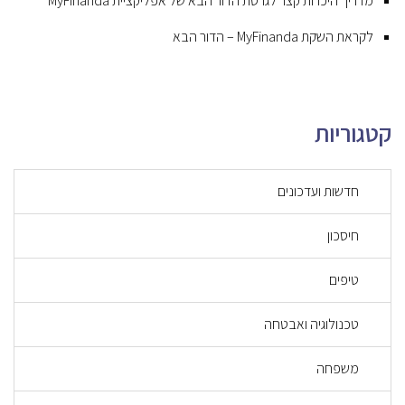
מדריך היכרות קצר לגרסת הדור הבא של אפליקציית MyFinanda
לקראת השקת MyFinanda – הדור הבא
קטגוריות
חדשות ועדכונים
חיסכון
טיפים
טכנולוגיה ואבטחה
משפחה