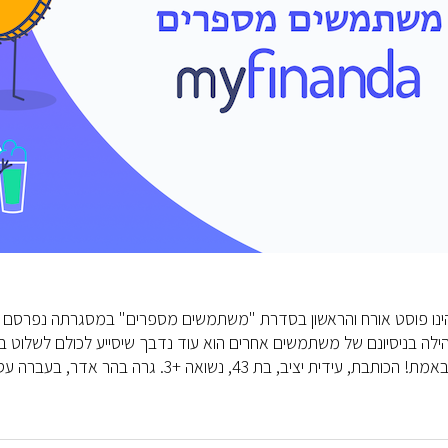
ילה בניסיונם של משתמשים אחרים הוא עוד נדבך שיסייע לכולם לשלוט בה
עידית יציב, בת 43, נשואה +3. גרה בהר אדר, בעברה עסקה בתכנון ובקרת […]