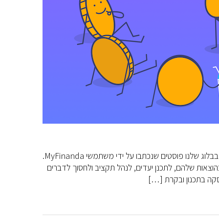
פוסט זה הינו פוסט אורח והראשון בסדרת "משתמשים מספרים" במסגרתה נפרסם בבלוג שלנו פוסטים שנכתבו על ידי משתמשי MyFinanda.
וצאות שלהם, לתכנן יעדים, לנהל תקציב ולחסוך לדברים