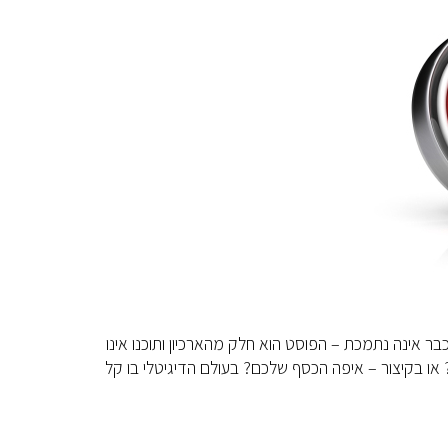
חס לתוכנת המחשב של פיננדה שהפצתה הסתיימה בשנת 2016 והיא כבר אינה נתמכת – הפוסט הוא חלק מהארכיון ותוכנו אינו
ו בקיצור – איפה הכסף שלכם? בעולם הדיגיטלי בו קל