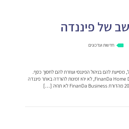
ב של פיננדה
חדשות ועדכונים
סייעת להם בניהול הפיננסי ועוזרת להם לחסוך כסף.
מתאריך 20/4/2016 מהדורות משקי הבית של פיננדה, FinanDa Home ו- FinanDa Home Deluxe, לא יהיו זמינות להורדה באתר פיננדה