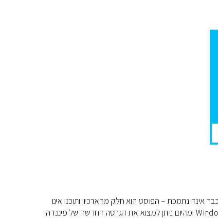
חס לתוכנת המחשב של פיננדה שהפצתה הסתיימה בשנת 2016 והיא כבר אינה נתמכת – הפוסט הוא חלק מהארכיון ותוכנו אינו
רלוונטי אנו שמחים להודיע כי פיננדה נבחנה ועמדה בכל דרישות התאימות של Windows 8 ומהיום ניתן למצוא את הגרסה החדשה של פיננדה